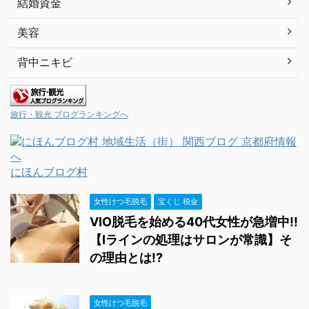
結婚資金
美容
背中ニキビ
旅行・観光 ブログランキングへ
にほんブログ村
女性けつ毛脱毛
宝くじ 税金
VIO脱毛を始める40代女性が急増中!!
【Iラインの処理はサロンが常識】そ
の理由とは!?
女性けつ毛脱毛