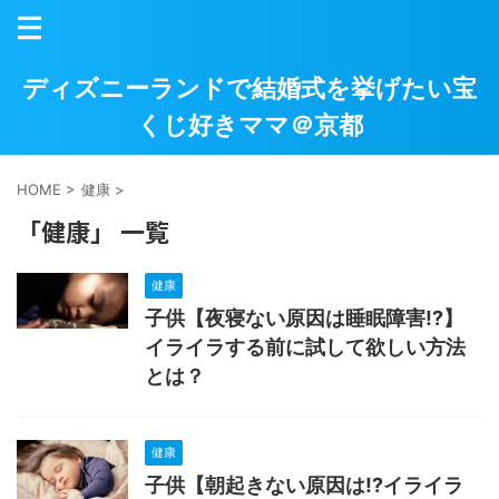
ディズニーランドで結婚式を挙げたい宝
くじ好きママ＠京都
HOME
>
健康
>
「健康」 一覧
健康
子供【夜寝ない原因は睡眠障害!?】
イライラする前に試して欲しい方法
とは？
健康
子供【朝起きない原因は!?イライラ