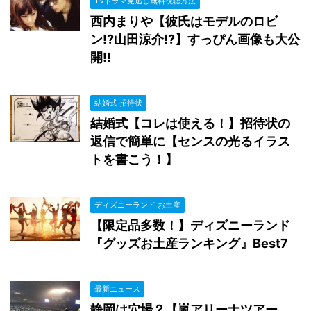
TVドラマ見逃し無料視聴方法
西内まりや【彼氏はモデルのロビ
ン!?山田涼介!?】すっぴん画像も大公
開!!
結婚式 招待状
結婚式【コレは使える！】招待状の
返信で簡単に【センスの光るイラス
トを書こう！】
ディズニーランド お土産
【限定品多数！】ディズニーランド
『グッズお土産ランキング』Best7
最新ニュース
静岡は穴場？【嵐アリーナツアー