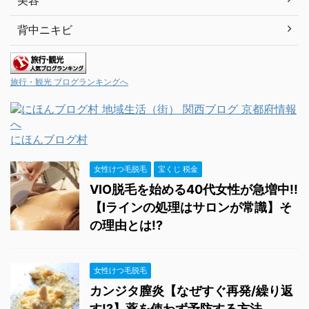
美容
背中ニキビ
旅行・観光 ブログランキングへ
にほんブログ村
女性けつ毛脱毛
宝くじ 税金
VIO脱毛を始める40代女性が急増中!!
【Iラインの処理はサロンが常識】そ
の理由とは!?
女性けつ毛脱毛
カンジタ膣炎【なぜすぐ再発/繰り返
す!?】薬を使わず予防する方法