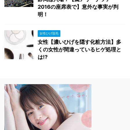
2016の座席表で】意外な事実が判
明！
女性ひげ脱毛
女性【濃いひげを隠す化粧方法】多
くの女性が間違っているヒゲ処理と
は!?