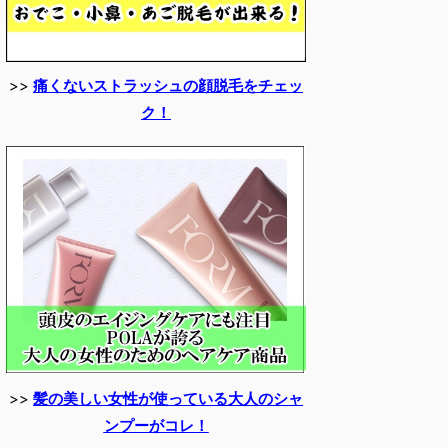
>>
痛くないストラッシュの顔脱毛をチェッ
ク！
>>
髪の美しい女性が使っている大人のシャ
ンプーがコレ！