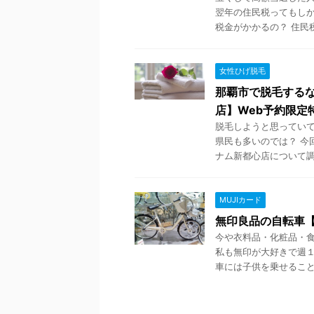
翌年の住民税ってもしか
税金がかかるの？ 住民税
女性ひげ脱毛
那覇市で脱毛するな
店】Web予約限定特
脱毛しようと思っていて
県民も多いのでは？ 今
ナム新都心店について調べ
MUJIカード
無印良品の自転車【
今や衣料品・化粧品・食
私も無印が大好きで週
車には子供を乗せること .