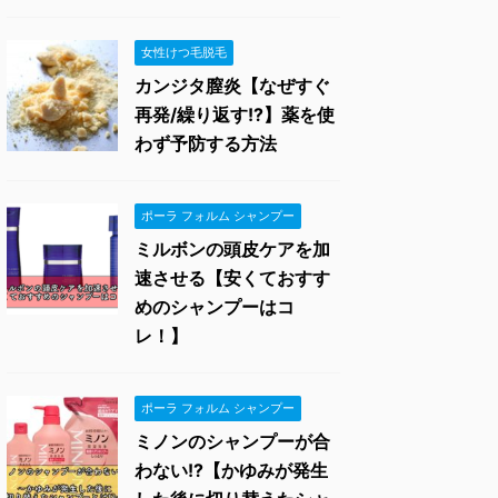
女性けつ毛脱毛
カンジタ膣炎【なぜすぐ
再発/繰り返す!?】薬を使
わず予防する方法
ポーラ フォルム シャンプー
ミルボンの頭皮ケアを加
速させる【安くておすす
めのシャンプーはコ
レ！】
ポーラ フォルム シャンプー
ミノンのシャンプーが合
わない!?【かゆみが発生