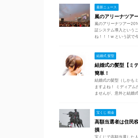
最新ニュース
嵐のアリーナツアー
嵐のアリーナツアー20
証システム導入というこ
ね！！！w という訳で今回
結婚式 髪型
結婚式の髪型【ミ
簡単！
結婚式の髪型（しかもミ
ますよね！ ミディアム
ませんが、意外と結婚式で
宝くじ 税金
高額当選者は住民
損！
宝くじで高額当選した人