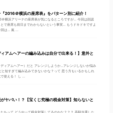
『2016＠横浜の座席表』をパターン別に紹介！
16＠横浜アリーナの座席表が気になるところですが… 今回は顔認
とで座席も前日までわからないという事実… もうドキドキですよ
は… 嵐 ...
ディアムヘアーの編み込みは自分で出来る！】意外と
ディアムヘアー）だと アレンジしようか…アレンジしないか悩み
だと短すぎて編み込みできないかな？って 思う方もいるかもしれ
使える！ し ...
税がヤバい！？【宝くじ究極の税金対策】知らないと
たちって どうやって税金対策してるのかな？？？ 高額当選した