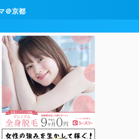
マ＠京都
型