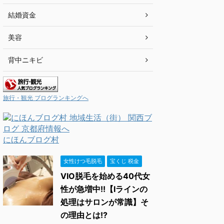
結婚資金
美容
背中ニキビ
旅行・観光 ブログランキングへ
にほんブログ村
女性けつ毛脱毛
宝くじ 税金
VIO脱毛を始める40代女
性が急増中!!【Iラインの
処理はサロンが常識】そ
の理由とは!?