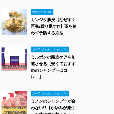
女性けつ毛脱毛
カンジタ膣炎【なぜすぐ
再発/繰り返す!?】薬を使
わず予防する方法
ポーラ フォルム シャンプー
ミルボンの頭皮ケアを加
速させる【安くておすす
めのシャンプーはコ
レ！】
ポーラ フォルム シャンプー
ミノンのシャンプーが合
わない!?【かゆみが発生