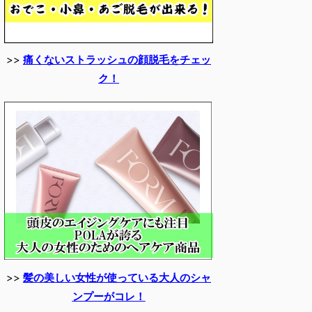
>>
痛くないストラッシュの顔脱毛をチェッ
ク！
>>
髪の美しい女性が使っている大人のシャ
ンプーがコレ！