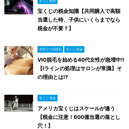
宝くじ 税金
宝くじの税金知識【共同購入で高額
当選した時、子供にいくらまでなら
税金が不要？】
女性けつ毛脱毛
宝くじ 税金
VIO脱毛を始める40代女性が急増中!!
【Iラインの処理はサロンが常識】そ
の理由とは!?
宝くじ 税金
アメリカ宝くじはスケールが違う
【税金に注意！600億当選の落とし
穴！】