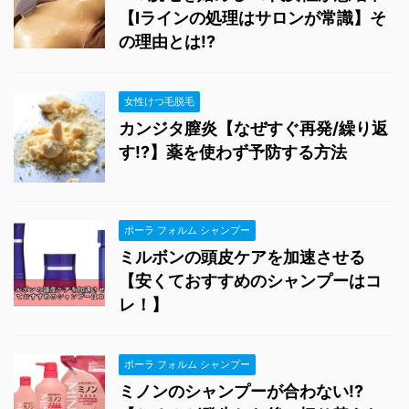
【Iラインの処理はサロンが常識】そ
の理由とは!?
女性けつ毛脱毛
カンジタ膣炎【なぜすぐ再発/繰り返
す!?】薬を使わず予防する方法
ポーラ フォルム シャンプー
ミルボンの頭皮ケアを加速させる
【安くておすすめのシャンプーはコ
レ！】
ポーラ フォルム シャンプー
ミノンのシャンプーが合わない!?