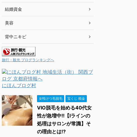
結婚資金
美容
背中ニキビ
旅行・観光 ブログランキングへ
にほんブログ村
女性けつ毛脱毛
宝くじ 税金
VIO脱毛を始める40代女
性が急増中!!【Iラインの
処理はサロンが常識】そ
の理由とは!?