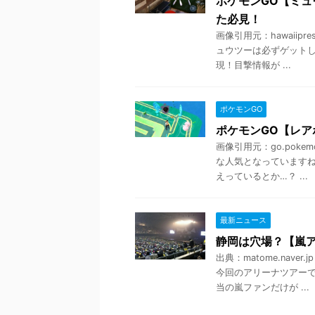
ポケモンGO【ミュ
た必見！
画像引用元：hawaiip
ュウツーは必ずゲットした
現！目撃情報が ...
ポケモンGO
ポケモンGO【レ
画像引用元：go.poke
な人気となっていますね
えっているとか…？ ...
最新ニュース
静岡は穴場？【嵐ア
出典：matome.nav
今回のアリーナツアーで
当の嵐ファンだけが ...