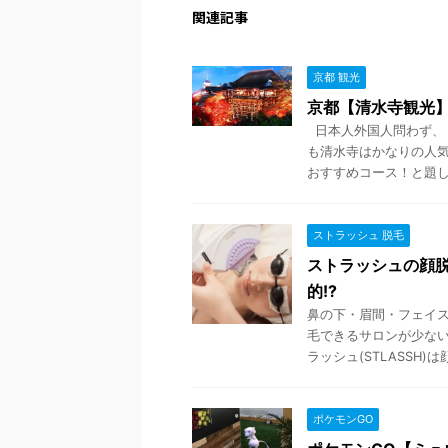
関連記事
京都 観光
京都【清水寺観光
日本人外国人問わず、 
も清水寺はかなりの人気
おすすめコース！と題し .
ストラッシュ 脱毛
ストラッシュの顔
的!?
鼻の下・眉間・フェイス
毛できるサロンが少ない
ラッシュ(STLASSH)は顔
ポケモンGO