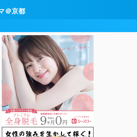
マ＠京都
型