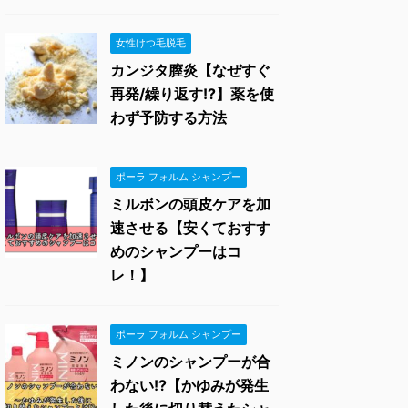
女性けつ毛脱毛
カンジタ膣炎【なぜすぐ
再発/繰り返す!?】薬を使
わず予防する方法
ポーラ フォルム シャンプー
ミルボンの頭皮ケアを加
速させる【安くておすす
めのシャンプーはコ
レ！】
ポーラ フォルム シャンプー
ミノンのシャンプーが合
わない!?【かゆみが発生