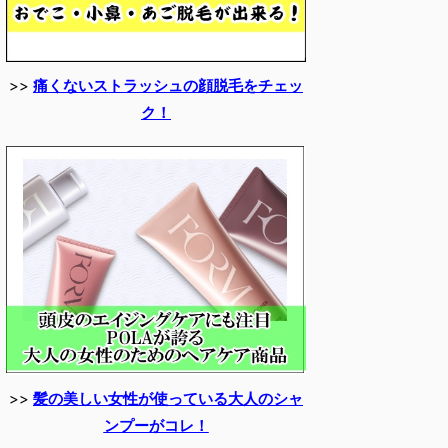
>>
痛くないストラッシュの顔脱毛をチェッ
ク！
>>
髪の美しい女性が使っている大人のシャ
ンプーがコレ！