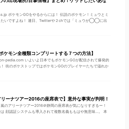
ウの出現場所/目撃情報】まとめ！ゲットしたいあな
ress.jp ポケモンGOをやるからには！ 伝説のポケモン！ミュウとミ
いですよね！ 連日、Twitterや２chでは「ミュウが◯◯に出
アポケモン全種類コンプリートする７つの方法】
mon-pedia.com いよいよ日本でもポケモンGOが配信されて爆発的
！ 街のポケストップではポケモンGOのプレイヤーたちで溢れか
リーナツアー2016の座席表で】意外な事実が判明！
er.jp 嵐のアリーナツアー2016＠静岡の座席表が気になりすぎるー！
は 顔認証システムも導入されて複数名義ももはや無意味…。 本