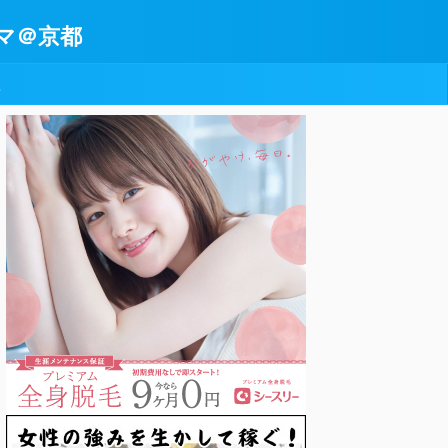
マ＠京都
型