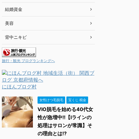
結婚資金
美容
背中ニキビ
旅行・観光 ブログランキングへ
にほんブログ村
女性けつ毛脱毛
宝くじ 税金
VIO脱毛を始める40代女
性が急増中!!【Iラインの
処理はサロンが常識】そ
の理由とは!?