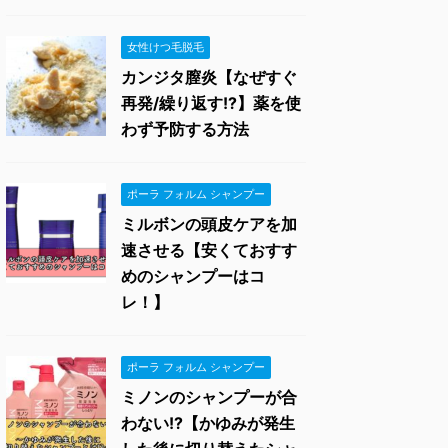
女性けつ毛脱毛
カンジタ膣炎【なぜすぐ
再発/繰り返す!?】薬を使
わず予防する方法
ポーラ フォルム シャンプー
ミルボンの頭皮ケアを加
速させる【安くておすす
めのシャンプーはコ
レ！】
ポーラ フォルム シャンプー
ミノンのシャンプーが合
わない!?【かゆみが発生