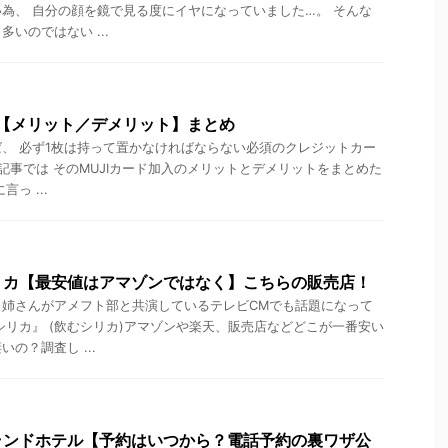
為、 自分の顔を鏡で見る度にイヤになっていました…。 そんな
いのではない ...
の【メリット／デメリット】まとめ
、 必ず1枚は持って置かなければならない必須のクレジットカー
の記事では そのMUJIカード加入のメリットとデメリットをまとめた
っ ...
リカ【最安値はアマゾンではなく】こちらの販売店！
ク姉さんがアメフト部と共演しているテレビCMでも話題になって
シリカ』 (飲むシリカ)アマゾンや楽天、販売店などどこが一番安い
の？調査し ...
ランドホテル【予約はいつから？電話予約の裏ワザ公