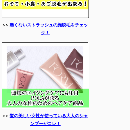
>>
痛くないストラッシュの顔脱毛をチェッ
ク！
>>
髪の美しい女性が使っている大人のシャ
ンプーがコレ！