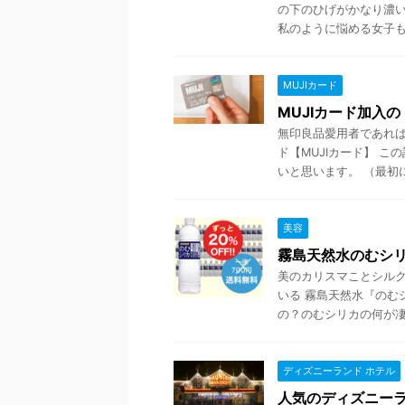
の下のひげがかなり濃い
私のように悩める女子も多
MUJIカード
MUJIカード加入
無印良品愛用者であれば
ド【MUJIカード】 こ
いと思います。 （最初に言
美容
霧島天然水のむシ
美のカリスマことシル
いる 霧島天然水『のむ
の？のむシリカの何が凄い
ディズニーランド ホテル
人気のディズニー