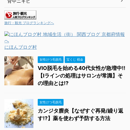
背中ニキビ
旅行・観光 ブログランキングへ
にほんブログ村
女性けつ毛脱毛
宝くじ 税金
VIO脱毛を始める40代女性が急増中!!
【Iラインの処理はサロンが常識】そ
の理由とは!?
女性けつ毛脱毛
カンジタ膣炎【なぜすぐ再発/繰り返
す!?】薬を使わず予防する方法