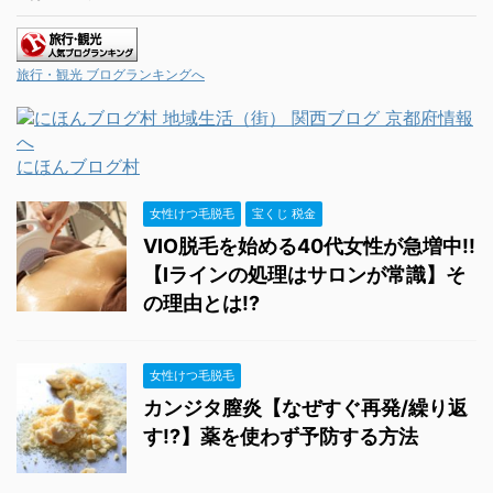
旅行・観光 ブログランキングへ
にほんブログ村
女性けつ毛脱毛
宝くじ 税金
VIO脱毛を始める40代女性が急増中!!
【Iラインの処理はサロンが常識】そ
の理由とは!?
女性けつ毛脱毛
カンジタ膣炎【なぜすぐ再発/繰り返
す!?】薬を使わず予防する方法