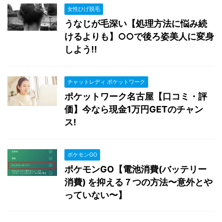
女性ひげ脱毛
うなじが毛深い【処理方法に悩み続
けるよりも】○○で後ろ姿美人に変身
しよう!!
チャットレディ ポケットワーク
ポケットワーク名古屋【口コミ・評
価】今なら現金1万円GETのチャン
ス!
ポケモンGO
ポケモンGO【電池消費(バッテリー
消費) を抑える７つの方法〜意外とや
っていない〜】