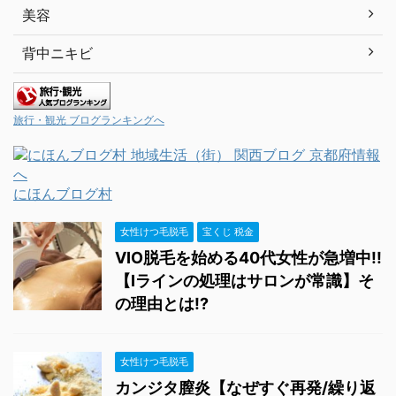
美容
背中ニキビ
旅行・観光 ブログランキングへ
にほんブログ村
女性けつ毛脱毛
宝くじ 税金
VIO脱毛を始める40代女性が急増中!!
【Iラインの処理はサロンが常識】そ
の理由とは!?
女性けつ毛脱毛
カンジタ膣炎【なぜすぐ再発/繰り返