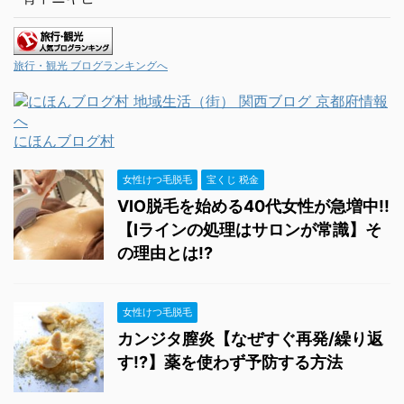
旅行・観光 ブログランキングへ
にほんブログ村
女性けつ毛脱毛
宝くじ 税金
VIO脱毛を始める40代女性が急増中!!
【Iラインの処理はサロンが常識】そ
の理由とは!?
女性けつ毛脱毛
カンジタ膣炎【なぜすぐ再発/繰り返
す!?】薬を使わず予防する方法