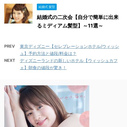
結婚式 髪型
結婚式の二次会【自分で簡単に出来
るミディアム髪型】～11選～
PREV
東京ディズニー【セレブレーションホテル/ウィッシ
ュ】予約方法と値段/料金は？
NEXT
ディズニーランドの新しいホテル【ウィッシュカフ
ェ】朝食の値段が驚き！