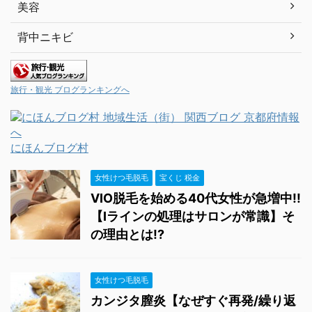
美容
背中ニキビ
旅行・観光 ブログランキングへ
にほんブログ村
女性けつ毛脱毛
宝くじ 税金
VIO脱毛を始める40代女性が急増中!!
【Iラインの処理はサロンが常識】そ
の理由とは!?
女性けつ毛脱毛
カンジタ膣炎【なぜすぐ再発/繰り返