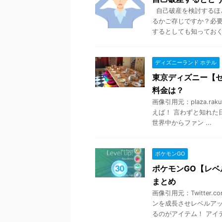
自己破産を検討するほ
るかご存じですか？必要
するとしても知っておくべ 
ディズニーランド ホテル
東京ディズニー【セ
料金は？
画像引用元：plaza.ra
えば！ 言わずと知れた
世界中からファン ...
ポケモンGO
ポケモンGO【レ
まとめ
画像引用元：Twitte
ンを成長させレベルアッ
るのがアイテム！ アイテ 