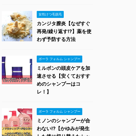
女性けつ毛脱毛
カンジタ膣炎【なぜすぐ
再発/繰り返す!?】薬を使
わず予防する方法
ポーラ フォルム シャンプー
ミルボンの頭皮ケアを加
速させる【安くておすす
めのシャンプーはコ
レ！】
ポーラ フォルム シャンプー
ミノンのシャンプーが合
わない!?【かゆみが発生