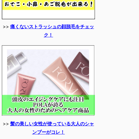
>>
痛くないストラッシュの顔脱毛をチェッ
ク！
>>
髪の美しい女性が使っている大人のシャ
ンプーがコレ！