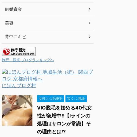
結婚資金
美容
背中ニキビ
旅行・観光 ブログランキングへ
にほんブログ村
女性けつ毛脱毛
宝くじ 税金
VIO脱毛を始める40代女
性が急増中!!【Iラインの
処理はサロンが常識】そ
の理由とは!?