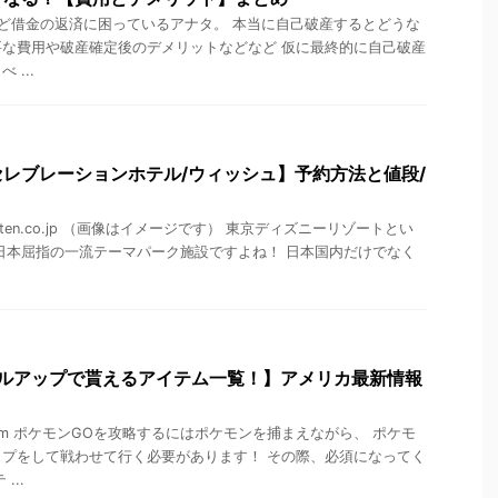
ど借金の返済に困っているアナタ。 本当に自己破産するとどうな
な費用や破産確定後のデメリットなどなど 仮に最終的に自己破産
...
レブレーションホテル/ウィッシュ】予約方法と値段/
kuten.co.jp （画像はイメージです） 東京ディズニーリゾートとい
日本屈指の一流テーマパーク施設ですよね！ 日本国内だけでなく
ベルアップで貰えるアイテム一覧！】アメリカ最新情報
r.com ポケモンGOを攻略するにはポケモンを捕まえながら、 ポケモ
プをして戦わせて行く必要があります！ その際、必須になってく
...