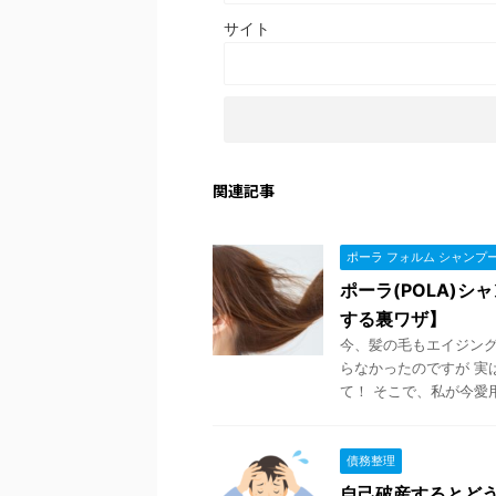
サイト
関連記事
ポーラ フォルム シャンプ
ポーラ(POLA)
する裏ワザ】
今、髪の毛もエイジング
らなかったのですが 実
て！ そこで、私が今愛用し
債務整理
自己破産するとど