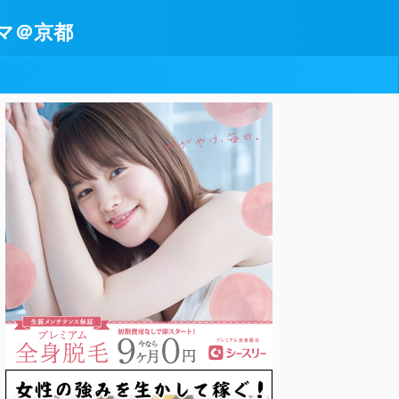
マ＠京都
型