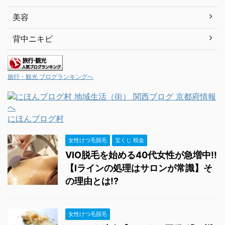
美容
背中ニキビ
旅行・観光 ブログランキングへ
にほんブログ村
女性けつ毛脱毛
宝くじ 税金
VIO脱毛を始める40代女性が急増中!!
【Iラインの処理はサロンが常識】そ
の理由とは!?
女性けつ毛脱毛