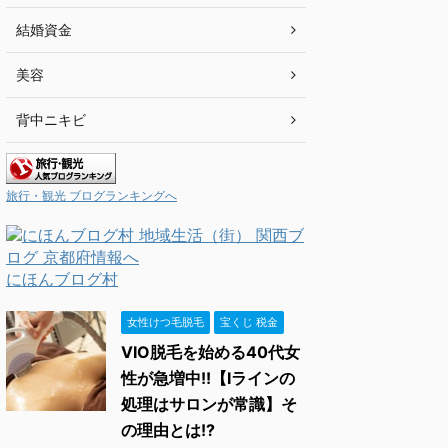
結婚資金
美容
背中ニキビ
旅行・観光 ブログランキングへ
にほんブログ村
女性けつ毛脱毛
宝くじ 税金
VIO脱毛を始める40代女
性が急増中!!【Iラインの
処理はサロンが常識】そ
の理由とは!?