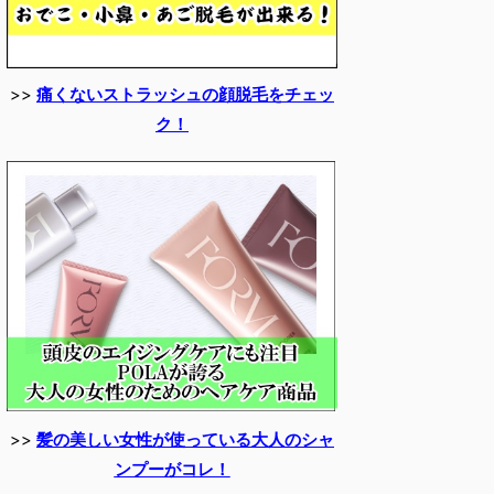
>>
痛くないストラッシュの顔脱毛をチェッ
ク！
>>
髪の美しい女性が使っている大人のシャ
ンプーがコレ！