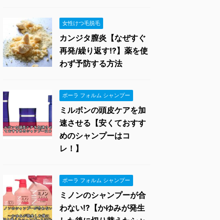
女性けつ毛脱毛
カンジタ膣炎【なぜすぐ
再発/繰り返す!?】薬を使
わず予防する方法
ポーラ フォルム シャンプー
ミルボンの頭皮ケアを加
速させる【安くておすす
めのシャンプーはコ
レ！】
ポーラ フォルム シャンプー
ミノンのシャンプーが合
わない!?【かゆみが発生