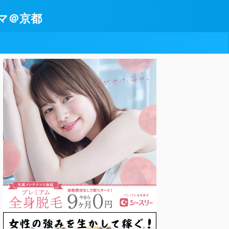
マ＠京都
型