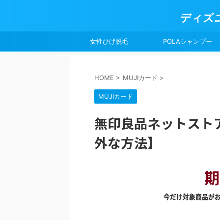
ディズ
女性ひげ脱毛
POLAシャンプー
HOME
>
MUJIカード
>
MUJIカード
無印良品ネットスト
外な方法】