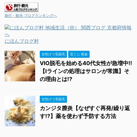
旅行・観光 ブログランキングへ
にほんブログ村
女性けつ毛脱毛
宝くじ 税金
VIO脱毛を始める40代女性が急増中!!
【Iラインの処理はサロンが常識】そ
の理由とは!?
女性けつ毛脱毛
カンジタ膣炎【なぜすぐ再発/繰り返
す!?】薬を使わず予防する方法