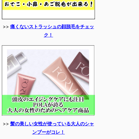
>>
痛くないストラッシュの顔脱毛をチェッ
ク！
>>
髪の美しい女性が使っている大人のシャ
ンプーがコレ！