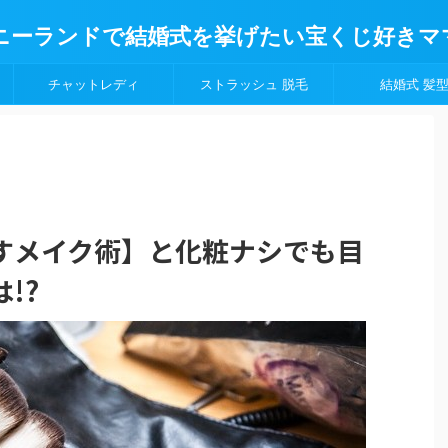
ニーランドで結婚式を挙げたい宝くじ好きマ
チャットレディ
ストラッシュ 脱毛
結婚式 髪
すメイク術】と化粧ナシでも目
!?