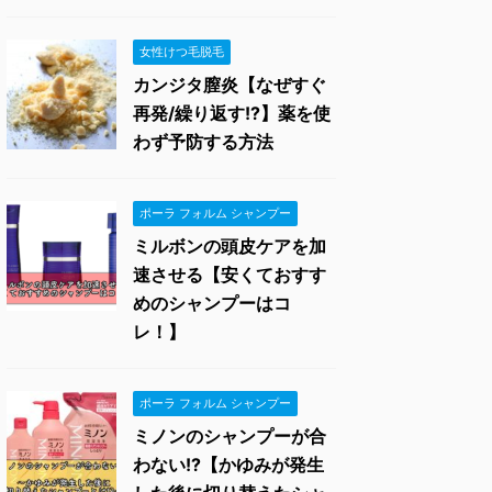
女性けつ毛脱毛
カンジタ膣炎【なぜすぐ
再発/繰り返す!?】薬を使
わず予防する方法
ポーラ フォルム シャンプー
ミルボンの頭皮ケアを加
速させる【安くておすす
めのシャンプーはコ
レ！】
ポーラ フォルム シャンプー
ミノンのシャンプーが合
わない!?【かゆみが発生