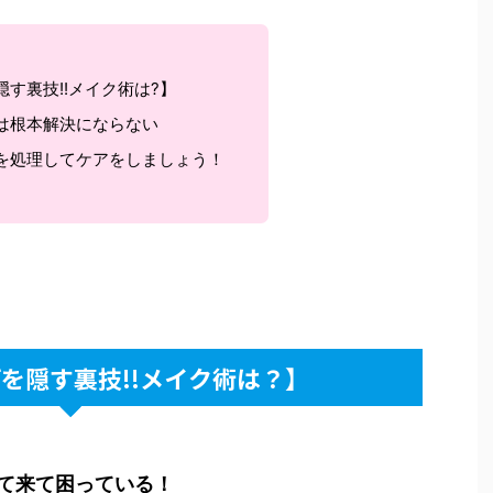
す裏技!!メイク術は?】
は根本解決にならない
を処理してケアをしましょう！
を隠す裏技!!メイク術は？】
て来て困っている！