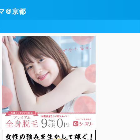
マ＠京都
型