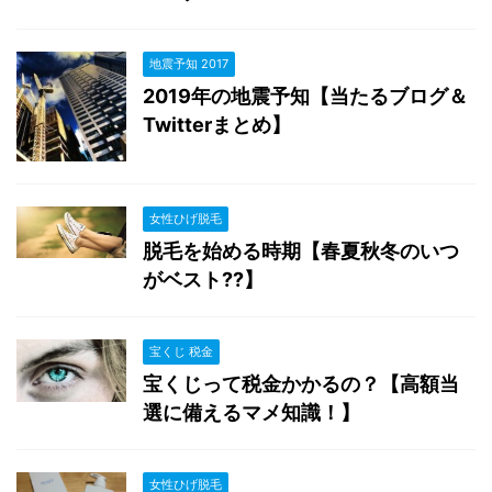
地震予知 2017
2019年の地震予知【当たるブログ＆
Twitterまとめ】
女性ひげ脱毛
脱毛を始める時期【春夏秋冬のいつ
がベスト??】
宝くじ 税金
宝くじって税金かかるの？【高額当
選に備えるマメ知識！】
女性ひげ脱毛