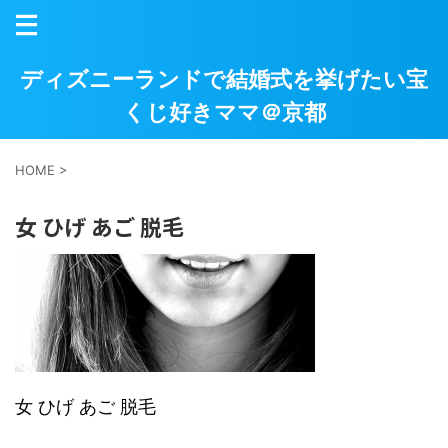
ディズニーランドで結婚式を挙げたい宝
くじ好きママ＠京都
HOME
>
女 ひげ あご 脱毛
女 ひげ あご 脱毛