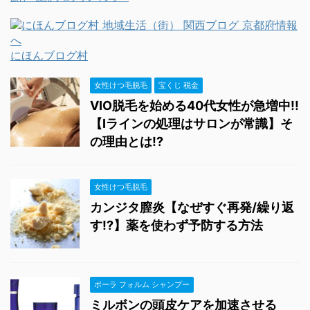
にほんブログ村
女性けつ毛脱毛
宝くじ 税金
VIO脱毛を始める40代女性が急増中!!
【Iラインの処理はサロンが常識】そ
の理由とは!?
女性けつ毛脱毛
カンジタ膣炎【なぜすぐ再発/繰り返
す!?】薬を使わず予防する方法
ポーラ フォルム シャンプー
ミルボンの頭皮ケアを加速させる