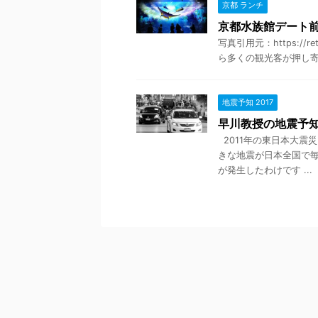
京都 ランチ
京都水族館デート
写真引用元：https://
ら多くの観光客が押し寄せ
地震予知 2017
早川教授の地震予知
2011年の東日本大震
きな地震が日本全国で毎
が発生したわけです ...