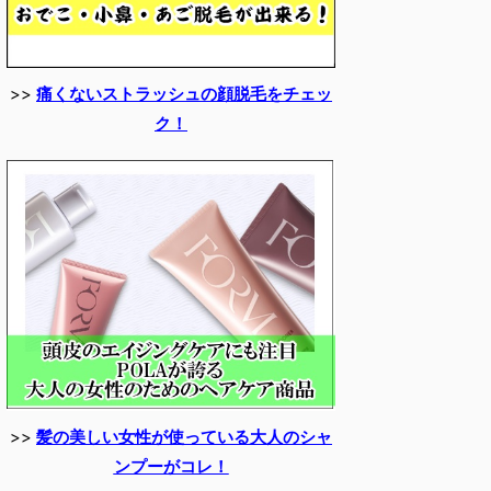
>>
痛くないストラッシュの顔脱毛をチェッ
ク！
>>
髪の美しい女性が使っている大人のシャ
ンプーがコレ！