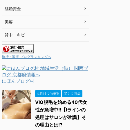
結婚資金
美容
背中ニキビ
旅行・観光 ブログランキングへ
にほんブログ村
女性けつ毛脱毛
宝くじ 税金
VIO脱毛を始める40代女
性が急増中!!【Iラインの
処理はサロンが常識】そ
の理由とは!?