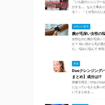
「いち髪のシャンプーを
がする‥」 なんて事あ
る！」 「くせ毛の人におす
女性ひげ脱毛
腕が毛深い女性の悩
女性なのに腕が毛深い！
か？ 幼い頃から毛が濃
た。 悩みに悩んで 本気で
美容
Duoクレンジング
まとめ】成分は!?
画像引用元：http://t
になっている人も多いの
いてまとめま ...