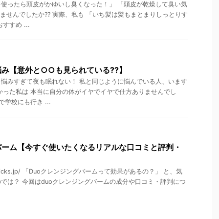
使ったら頭皮がかゆいし臭くなった！」 「頭皮が乾燥して臭い気
りませんでしたか?? 実際、私も 「いち髪は髪もまとまりしっとりす
すめ ...
み【意外と○○も見られている??】
悩みすぎて夜も眠れない！ 私と同じように悩んでいる人、います
かった私は 本当に自分の体がイヤでイヤで仕方ありませんでし
学校にも行き ...
バーム【今すぐ使いたくなるリアルな口コミと評判・
opicks.jp/ 「Duoクレンジングバームって効果があるの？」 と、気
では？ 今回はduoクレンジングバームの成分や口コミ・評判につ