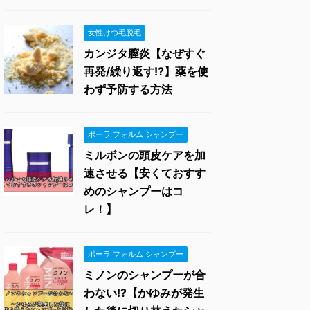
女性けつ毛脱毛
カンジタ膣炎【なぜすぐ
再発/繰り返す!?】薬を使
わず予防する方法
ポーラ フォルム シャンプー
ミルボンの頭皮ケアを加
速させる【安くておすす
めのシャンプーはコ
レ！】
ポーラ フォルム シャンプー
ミノンのシャンプーが合
わない!?【かゆみが発生