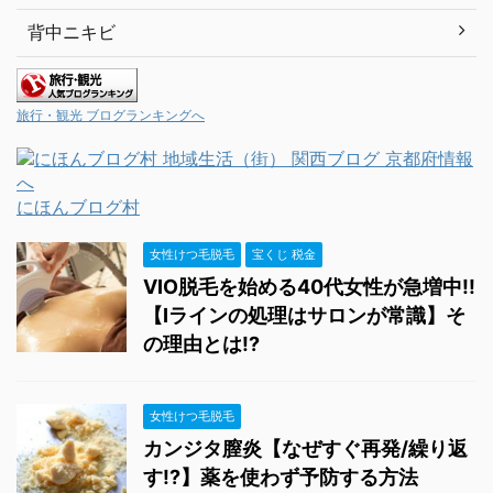
背中ニキビ
旅行・観光 ブログランキングへ
にほんブログ村
女性けつ毛脱毛
宝くじ 税金
VIO脱毛を始める40代女性が急増中!!
【Iラインの処理はサロンが常識】そ
の理由とは!?
女性けつ毛脱毛
カンジタ膣炎【なぜすぐ再発/繰り返
す!?】薬を使わず予防する方法