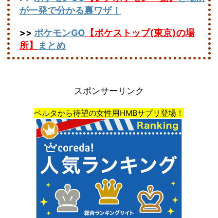
が一発で分かる裏ワザ！
>>
ポケモンGO
【ポケストップ(東京)の場
所】
まとめ
スポンサーリンク
ベルタから待望の女性用HMBサプリ登場！