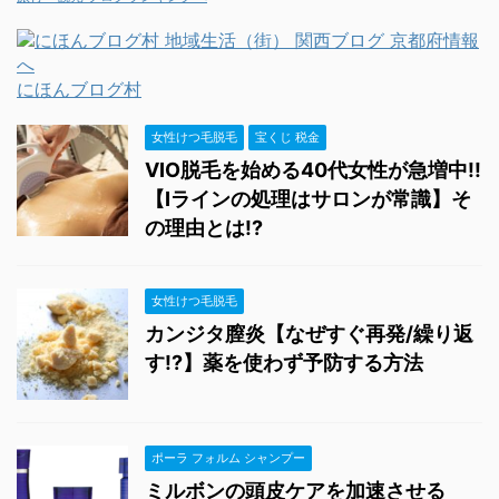
にほんブログ村
女性けつ毛脱毛
宝くじ 税金
VIO脱毛を始める40代女性が急増中!!
【Iラインの処理はサロンが常識】そ
の理由とは!?
女性けつ毛脱毛
カンジタ膣炎【なぜすぐ再発/繰り返
す!?】薬を使わず予防する方法
ポーラ フォルム シャンプー
ミルボンの頭皮ケアを加速させる