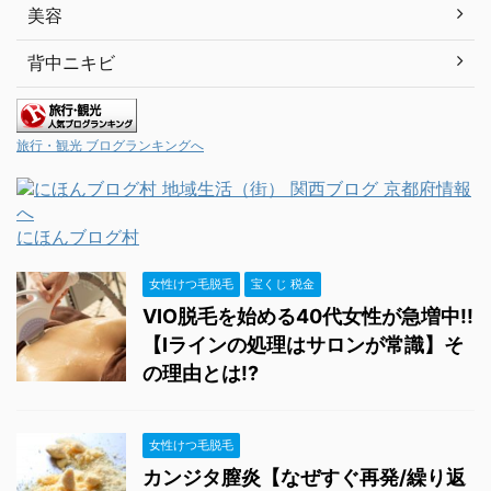
美容
背中ニキビ
旅行・観光 ブログランキングへ
にほんブログ村
女性けつ毛脱毛
宝くじ 税金
VIO脱毛を始める40代女性が急増中!!
【Iラインの処理はサロンが常識】そ
の理由とは!?
女性けつ毛脱毛
カンジタ膣炎【なぜすぐ再発/繰り返