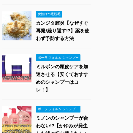
女性けつ毛脱毛
カンジタ膣炎【なぜすぐ
再発/繰り返す!?】薬を使
わず予防する方法
ポーラ フォルム シャンプー
ミルボンの頭皮ケアを加
速させる【安くておすす
めのシャンプーはコ
レ！】
ポーラ フォルム シャンプー
ミノンのシャンプーが合
わない!?【かゆみが発生