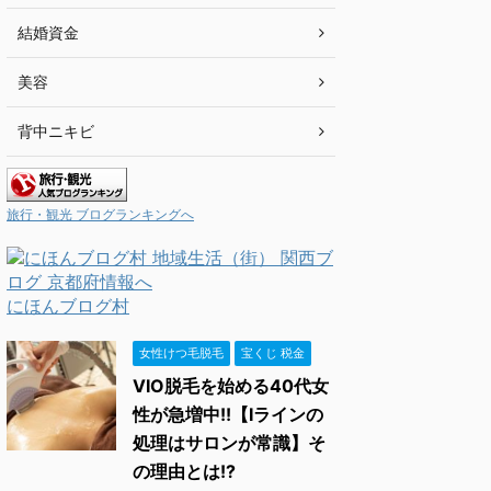
結婚資金
美容
背中ニキビ
旅行・観光 ブログランキングへ
にほんブログ村
女性けつ毛脱毛
宝くじ 税金
VIO脱毛を始める40代女
性が急増中!!【Iラインの
処理はサロンが常識】そ
の理由とは!?