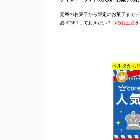
定番のお菓子から限定のお菓子までデ
必ずGETしておきたい
７つのお土産
を
ベルタから