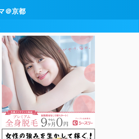
マ＠京都
型