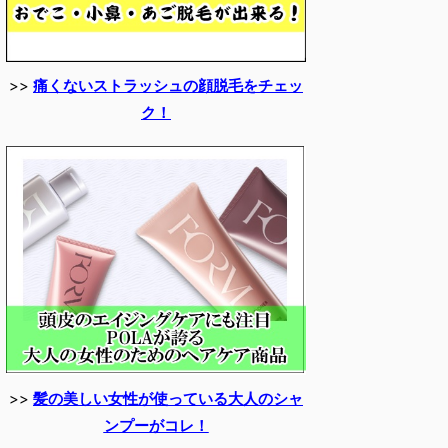
>>
痛くないストラッシュの顔脱毛をチェッ
ク！
>>
髪の美しい女性が使っている大人のシャ
ンプーがコレ！