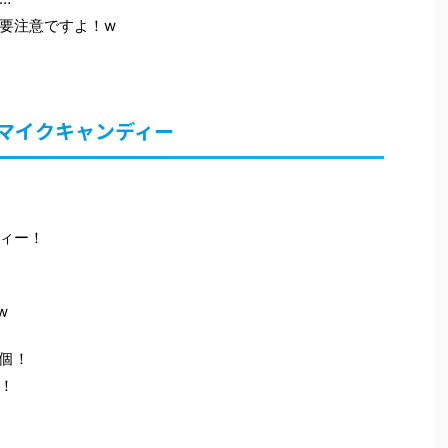
要注意ですよ！w
マイクキャンディー
ィー！
w
個！
！